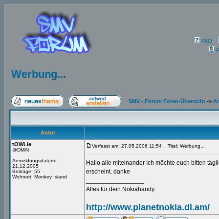
FAQ
P
Werbung...
SMV - Forum Foren-Übersicht
->
An
Autor
tOWLie
Verfasst am: 27.05.2006 11:54
Titel: Werbung...
@DMiN
Anmeldungsdatum:
Hallo alle miteinander Ich möchte euch bitten täg
21.12.2005
erscheint. danke
Beiträge: 55
Wohnort: Monkey Island
_________________
Alles für dein Nokiahandy:
http://www.planetnokia.dl.am/