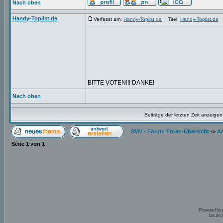
Nach oben
Handy-Toplist.de
Verfasst am:
Handy-Toplist.de
Titel:
Handy-Toplist.de
BITTE VOTEN!!! DANKE!
Nach oben
Beiträge der letzten Zeit anzeigen
SMV - Forum Foren-Übersicht
->
An
Seite
1
von
1
Powered by
Deutsc