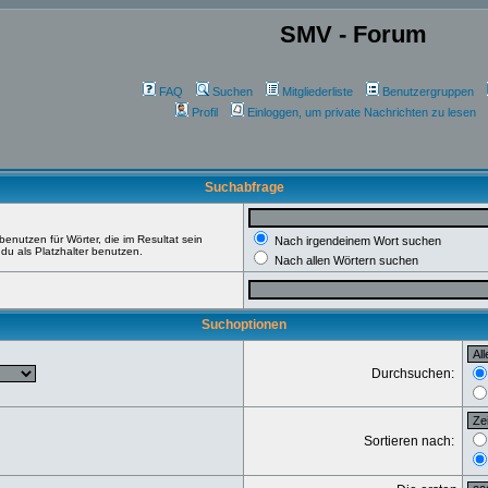
SMV - Forum
FAQ
Suchen
Mitgliederliste
Benutzergruppen
Profil
Einloggen, um private Nachrichten zu lesen
Suchabfrage
enutzen für Wörter, die im Resultat sein
Nach irgendeinem Wort suchen
du als Platzhalter benutzen.
Nach allen Wörtern suchen
Suchoptionen
Durchsuchen:
Sortieren nach: