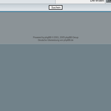
Die ersten
Powered by
phpBB
© 2001, 2005 phpBB Group
Deutsche Übersetzung von
phpBB.de