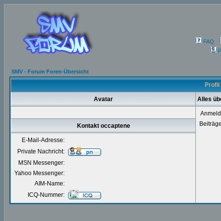
FAQ
P
SMV - Forum Foren-Übersicht
Profi
Avatar
Alles ü
Anmeld
Beiträg
Kontakt occaptene
E-Mail-Adresse:
Private Nachricht:
MSN Messenger:
Yahoo Messenger:
AIM-Name:
ICQ-Nummer: