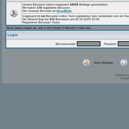
Unsere Benutzer haben insgesamt
16026
Beiträge geschrieben.
Wir haben
176
registrierte Benutzer.
Der neueste Benutzer ist
NevaWimb
.
Insgesamt ist
ein
Benutzer online: Kein registrierter, kein versteckter und ein G
Der Rekord liegt bei
312
Benutzern am 05.10.2025 15:24.
Registrierte Benutzer: Keine
Diese Daten zeigen an, wer in den letzten 5 Minuten online war.
Login
Benutzername:
Passwort:
Neue Beiträge
Powered by
Deutsc