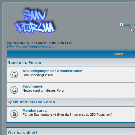
FAQ
P
Aktuelles Datum und Uhrzeit: 06.08.2026 14:31
SMV - Forum Foren-Übersicht
Forum
Rund ums Forum
Ankündigungen der Administration!
Bitte unbedingt lesen...
Forumnews
Neues rund um dieses Forum
Spam und interne Foren
Membersarea
Für die Stammgäste =) (Hier darf man erst ab 250 Posts rein)
Wer ist online?